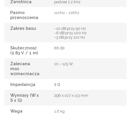
Zwrotnica
podział 2.2 kHz
Pasmo
110Hz – 21Khz
przenoszenia
Zakres basu
–10 dB przy 90 Hz
–6 dB przy 100 Hz
–3 dB przy 110 Hz
Skuteczność
88 dB
(2.83 V / 1 m)
Zalecana
10 – 125 W
moc
wzmacniacza
Impedancja
8 Ω
Wymiary (W x
296 x 107 x 113 mm
S x G)
Waga
1,6 kg